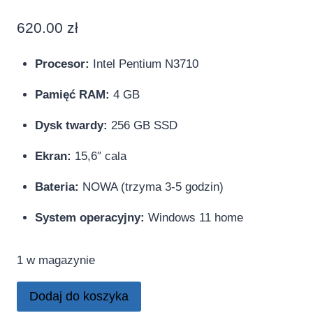
Oceniony
1
5.00
na 5
620.00
zł
na
podstawie
oceny
klienta
Procesor:
Intel Pentium N3710
Pamięć RAM:
4 GB
Dysk twardy:
256 GB SSD
Ekran:
15,6″ cala
Bateria:
NOWA (trzyma 3-5 godzin)
System operacyjny:
Windows 11 home
1 w magazynie
Dodaj do koszyka