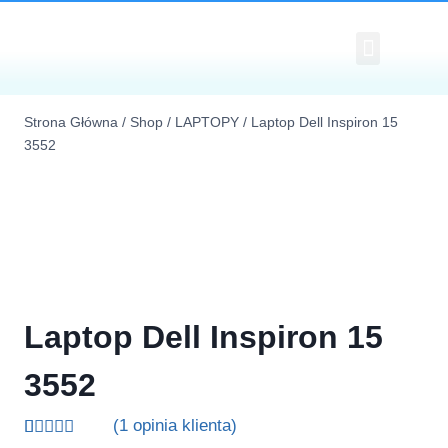
Cennik Napraw Laptopów I Kompu
Polityka Plików Cookies (EU)
Strona Główna
/
Shop
/
LAPTOPY
/
Laptop Dell Inspiron 15
3552
Laptop Dell Inspiron 15
3552
(
1
opinia klienta)