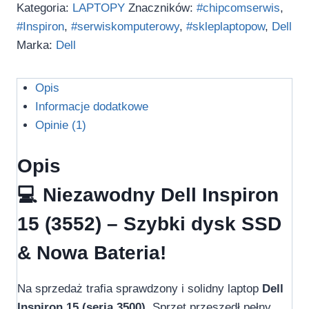
Kategoria:
LAPTOPY
Znaczników:
#chipcomserwis
,
#Inspiron
,
#serwiskomputerowy
,
#skleplaptopow
,
Dell
Marka:
Dell
Opis
Informacje dodatkowe
Opinie (1)
Opis
💻 Niezawodny Dell Inspiron
15 (3552) – Szybki dysk SSD
& Nowa Bateria!
Na sprzedaż trafia sprawdzony i solidny laptop
Dell
Inspiron 15 (seria 3500)
. Sprzęt przeszedł pełny