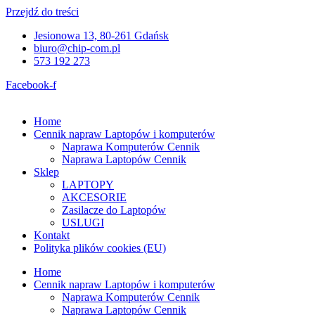
Przejdź do treści
Jesionowa 13, 80-261 Gdańsk
biuro@chip-com.pl
573 192 273
Facebook-f
Home
Cennik napraw Laptopów i komputerów
Naprawa Komputerów Cennik
Naprawa Laptopów Cennik
Sklep
LAPTOPY
AKCESORIE
Zasilacze do Laptopów
USLUGI
Kontakt
Polityka plików cookies (EU)
Home
Cennik napraw Laptopów i komputerów
Naprawa Komputerów Cennik
Naprawa Laptopów Cennik