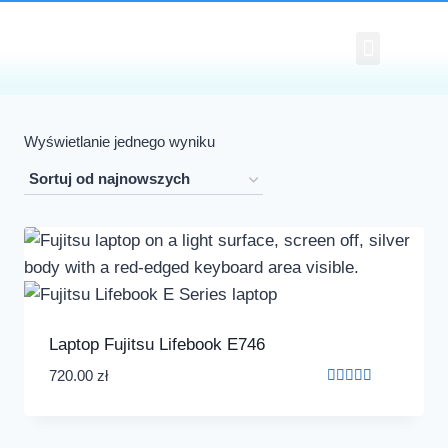
Cennik Napraw Laptopów I Kompu
Polityka Plików Cookies (EU)
Wyświetlanie jednego wyniku
Laptop Fujitsu Lifebook E746
720.00
zł
Oceniono
5.00
na 5